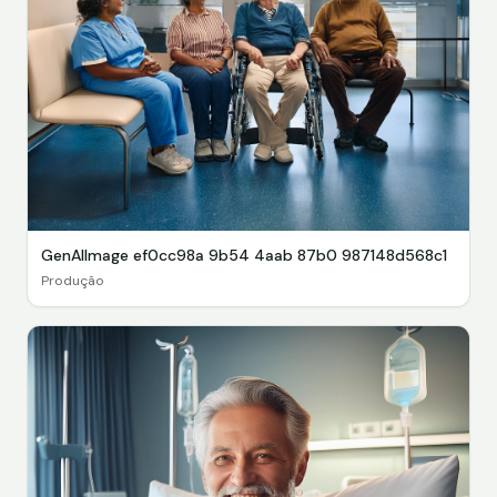
GenAIImage ef0cc98a 9b54 4aab 87b0 987148d568c1
Produção