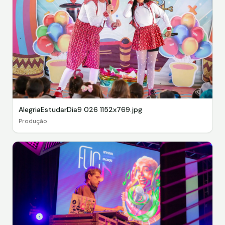
AlegriaEstudarDia9 026 1152x769.jpg
Produção