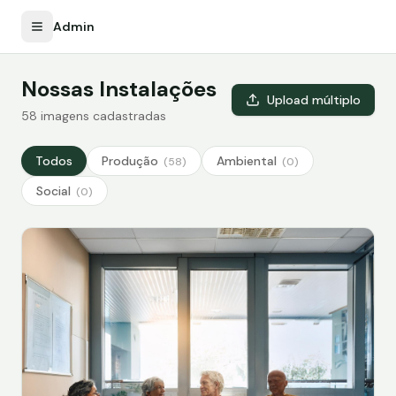
Admin
Nossas Instalações
Upload múltiplo
58
imagens cadastradas
Todos
Produção
Ambiental
(
58
)
(
0
)
Social
(
0
)