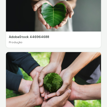
AdobeStock 446964688
Produção