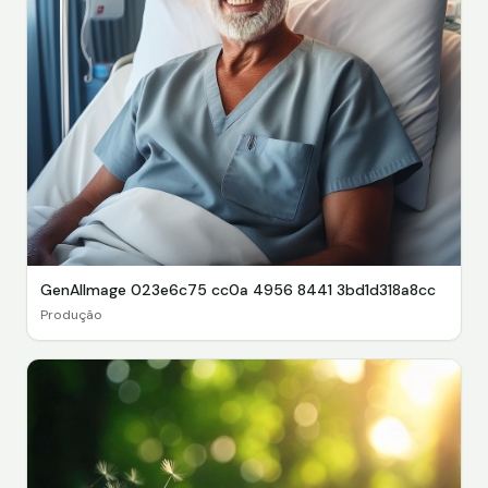
GenAIImage 023e6c75 cc0a 4956 8441 3bd1d318a8cc
Produção