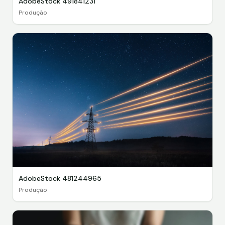
AdobeStock 491841231
Produção
AdobeStock 481244965
Produção